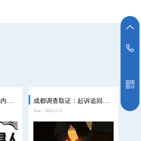
返回顶部
152-7446-6096
成都市婚外情调查：婚内房子如何才会归个人财产
成都调查取证：起诉追回婚内共同财产怎么处理好
离
Time：2025-12-13
Time：2