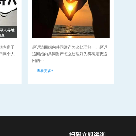
婚内房子
起诉追回婚内共同财产怎么处理好一、起诉
离婚
归属个人
追回婚内共同财产怎么处理好先得确定要追
婚时
回的···
汽车··
查看更多+
查看
扫码立即咨询