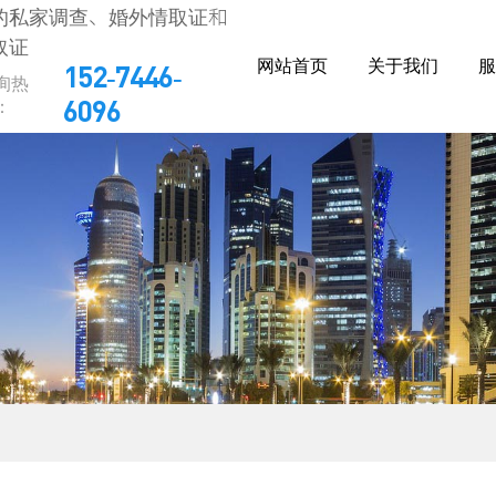
的私家调查、婚外情取证和
取证
网站首页
关于我们
服
152-7446-
询热
：
6096