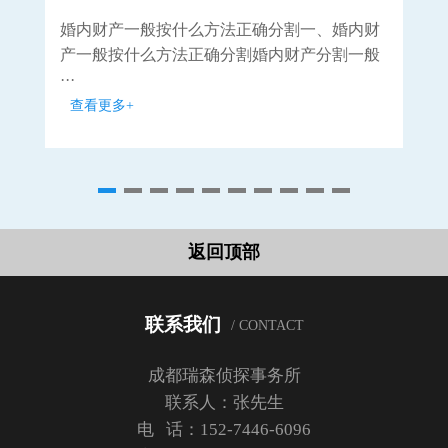
婚内财产一般按什么方法正确分割一、婚内财
民
产一般按什么方法正确分割婚内财产分割一般
保
···
···
查看更多+
查
返回顶部
联系我们
/ CONTACT
成都瑞森侦探事务所
联系人：张先生
电 话：152-7446-6096